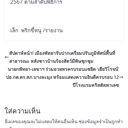
2567 ตามลำดับพิธีการ
เล็ก พริกขี้หนู /รายงาน
สัปดาห์หน้า! เมืองพัทยารับปากเตรียมปรับภูมิทัศน์พื้นที่
สาธารณะ หลังชาวบ้านร้องสัตว์มีพิษชุกชุม
นายกพัทยา-เลขาฯ ร่วมอวยพรครบรอบแซยิด ‘เฮียวิโรจน์’
ปธ.กต.ตร.สภ.บางละมุง พร้อมแสดงความยินดีครบรอบ 12
ปีโรงแรมคริสตัลพาเลซ
ใส่ความเห็น
อีเมลของคุณจะไม่แสดงให้คนอื่นเห็น
ช่องข้อมูลจำเป็นถูกทำ