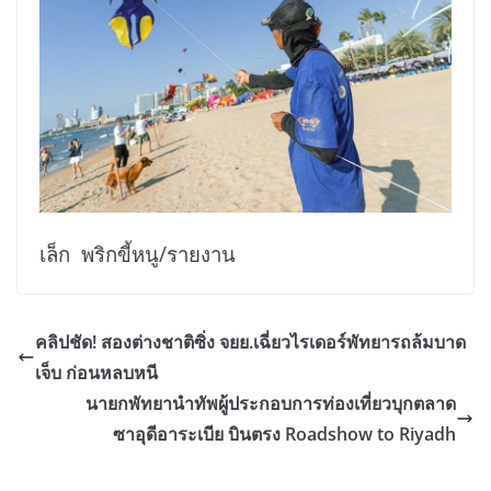
เล็ก พริกขี้หนู/รายงาน
คลิปชัด! สองต่างชาติซิ่ง จยย.เฉี่ยวไรเดอร์พัทยารถล้มบาด
เจ็บ ก่อนหลบหนี
นายกพัทยานำทัพผู้ประกอบการท่องเที่ยวบุกตลาด
ซาอุดีอาระเบีย บินตรง Roadshow to Riyadh