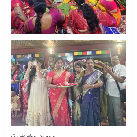
เล็ก พริกขี้หนู /รายงาน