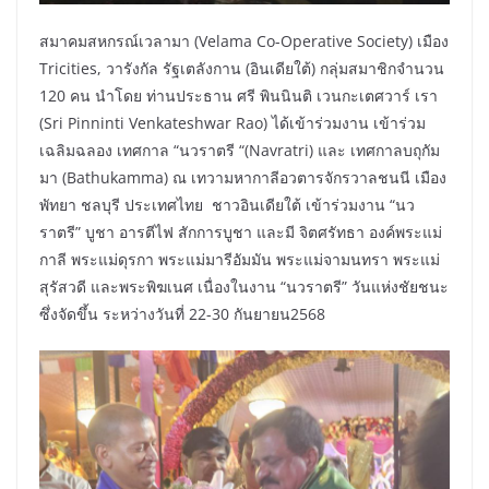
สมาคมสหกรณ์เวลามา (Velama Co-Operative Society) เมือง
Tricities, วารังกัล รัฐเตลังกาน (อินเดียใต้) กลุ่มสมาชิกจำนวน
120 คน นำโดย ท่านประธาน ศรี พินนินติ เวนกะเตศวาร์ เรา
(Sri Pinninti Venkateshwar Rao) ได้เข้าร่วมงาน เข้าร่วม
เฉลิมฉลอง เทศกาล “นวราตรี “(Navratri) และ เทศกาลบถุกัม
มา (Bathukamma) ณ เทวามหากาลีอวตารจักรวาลชนนี เมือง
พัทยา ชลบุรี ประเทศไทย ชาวอินเดียใต้ เข้าร่วมงาน “นว
ราตรี” บูชา อารตีไฟ สักการบูชา และมี จิตศรัทธา องค์พระแม่
กาลี พระแม่ดุรกา พระแม่มารีอัมมัน พระแม่จามนทรา พระแม่
สุรัสวดี และพระพิฆเนศ เนื่องในงาน “นวราตรี” วันแห่งชัยชนะ
ซึ่งจัดขึ้น ระหว่างวันที่ 22-30 กันยายน2568