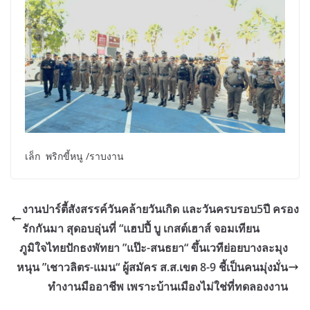
เล็ก พริกขี้หนู /ราบงาน
งานปาร์ตี้สังสรรค์วันคล้ายวันเกิด และวันครบรอบ5ปี ครอง
รักกันมา สุดอบอุ่นที่ “แฮปปี้ บู เกสต์เฮาส์ จอมเทียน
ภูมิใจไทยปักธงพัทยา ”แป๊ะ-สนธยา“ ขึ้นเวทีย่อยบางละมุง
หนุน ”เชาวลิตร-แมน“ ผู้สมัคร ส.ส.เขต 8-9 ชี้เป็นคนมุ่งมั่น
ทำงานมืออาชีพ เพราะบ้านเมืองไม่ใช่ที่ทดลองงาน