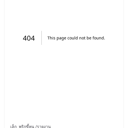
เล็ก พริกขี้หนู /รายงาน