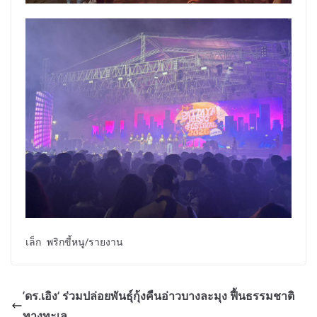
เล็ก พริกขี้หนู/รายงาน
’ดร.เอิง‘ ร่วมปล่อยพันธุ์กุ้งคืนอ่าวบางละมุง ฟื้นธรรมชาติ
ทางทะเล