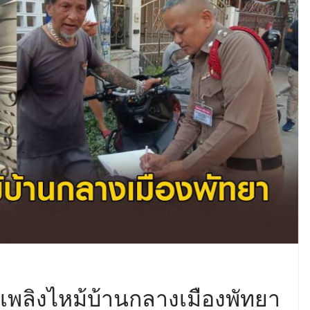
ุเพลิงไหม้บ้านกลางเมืองพัทยา