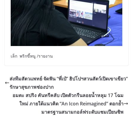
เล็ก พริกขี้หนู /รายงาน
ส่งทีมสัตวแพทย์ จัดฟัน “พี่เป๋” ฮิปโปฯสวนสัตว์เปิดเขาเขียว“
รักษาสุขภาพช่องปาก
อมตะ สปริง คันทรีคลับ เปิดตัวกรีนลอยน้ำหลุม 17 โฉม
ใหม่ ภายใต้แนวคิด “An Icon Reimagined” ตอกย้ำ
มาตรฐานสนามกอล์ฟระดับแชมเปียนชิพ