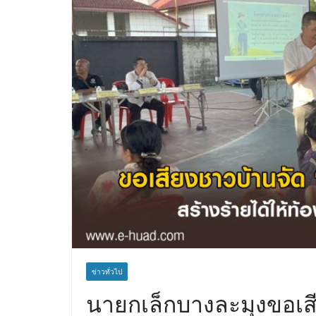
ข่าวทั่วไป
นายกเล็กบางละมุงขอเส