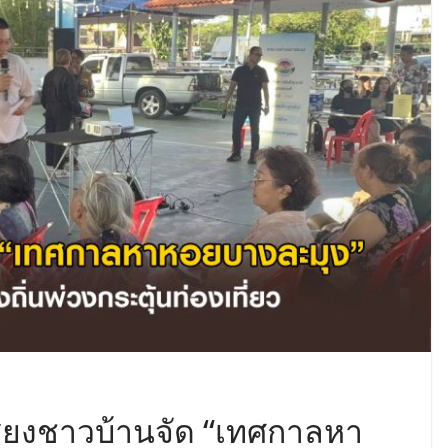
ียงชาวบ้านจัด “เทศกาลหา