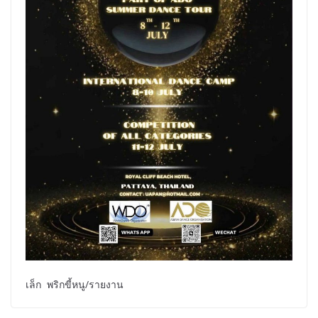
เล็ก พริกขี้หนู/รายงาน