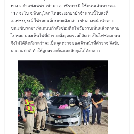
ทาง จ.กำแพงเพชร เข้ามา อ.วชิรบารมี ใช้ถนนเส้นทางทล.
117 จะไป จ.พิษณุโลก โดยจะเอายาบ้าจำนวนนี้ไปส่งที่
จ.เพชรบูรณ์ ใช้รถยนต์กระบะดังกล่าว ขับล่วงหน้านำทาง
ขณะขับรถมาเห็นถนนกำลังซ่อมติดไฟวับวาบเห็นแล้วตาลาย
ไปหมด มองเห็นไฟที่ตำรวจตั้งจุดตรวจก็คิดว่าเป็นไฟซ่อมถนน
จึงไม่ได้คิดกังวลว่าจะเป็นจุดตรวจของเจ้าหน้าที่ตำรวจ จึงขับ
มาตามปกติ ทำให้ถูกตรวจค้นและจับกุมได้ดังกล่าว