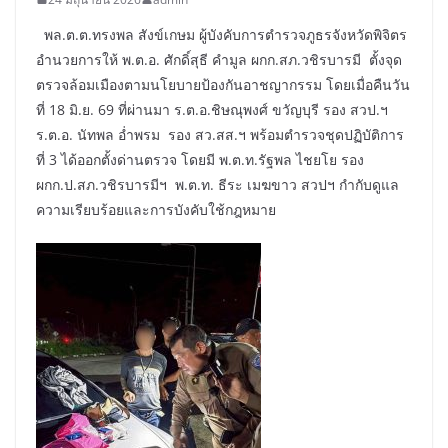
พล.ต.ต.ทรงพล สังข์เกษม ผู้บังคับการตำรวจภูธรจังหวัดพิจิตร
อำนวยการให้ พ.ต.อ. ศักดิ์สุธี คำมูล ผกก.สภ.วชิรบารมี ตั้งจุด
ตรวจล้อมเมืองตามนโยบายป้องกันอาชญากรรม โดยเมื่อคืนวัน
ที่ 18 มิ.ย. 69 ที่ผ่านมา ร.ต.อ.ชิษณุพงศ์ ขวัญบุรี รอง สวป.ฯ
ร.ต.อ. นัทพล อ่ำพรม รอง สว.สส.ฯ พร้อมตำรวจชุดปฏิบัติการ
ที่ 3 ได้ออกตั้งด่านตรวจ โดยมี พ.ต.ท.รัฐพล ไชยโย รอง
ผกก.ป.สภ.วชิรบารมีฯ พ.ต.ท. ธีระ เมฆขาว สวปฯ กำกับดูแล
ความเรียบร้อยและการบังคับใช้กฎหมาย