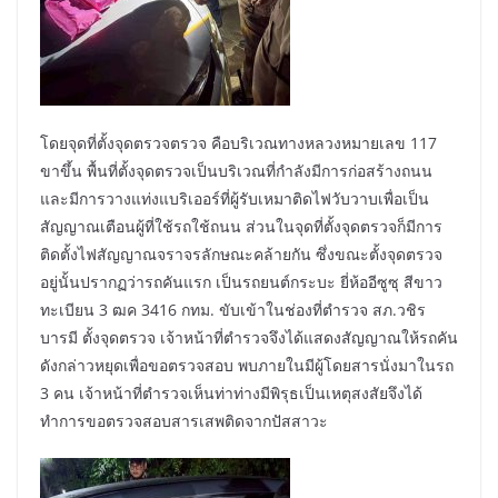
โดยจุดที่ตั้งจุดตรวจตรวจ คือบริเวณทางหลวงหมายเลข 117
ขาขึ้น พื้นที่ตั้งจุดตรวจเป็นบริเวณที่กำลังมีการก่อสร้างถนน
และมีการวางแท่งแบริเออร์ที่ผู้รับเหมาติดไฟวับวาบเพื่อเป็น
สัญญาณเตือนผู้ที่ใช้รถใช้ถนน ส่วนในจุดที่ตั้งจุดตรวจก็มีการ
ติดตั้งไฟสัญญาณจราจรลักษณะคล้ายกัน ซึ่งขณะตั้งจุดตรวจ
อยู่นั้นปรากฏว่ารถคันแรก เป็นรถยนต์กระบะ ยี่ห้ออีซูซุ สีขาว
ทะเบียน 3 ฒค 3416 กทม. ขับเข้าในช่องที่ตำรวจ สภ.วชิร
บารมี ตั้งจุดตรวจ เจ้าหน้าที่ตำรวจจึงได้แสดงสัญญาณให้รถคัน
ดังกล่าวหยุดเพื่อขอตรวจสอบ พบภายในมีผู้โดยสารนั่งมาในรถ
3 คน เจ้าหน้าที่ตำรวจเห็นท่าท่างมีพิรุธเป็นเหตุสงสัยจึงได้
ทำการขอตรวจสอบสารเสพติดจากปัสสาวะ