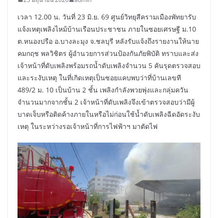
เวลา 12.00 น. วันที่ 23 มิ.ย. 69 ศูนย์วิทยุสีครามเมืองพัทยารับ
แจ้งเหตุเพลิงไหม้บ้านเรือนประชาชน ภายในซอยเศรษฐี ม.10
ต.หนองปรือ อ.บางละมุง จ.ชลบุรี หลังรับแจ้งถึงรายงานให้นาย
คมกฤช พลวิชิตร ผู้อำนวยการส่วนป้องกันภัยพิบัติ ทราบและส่ง
เจ้าหน้าที่ดับเพลิงพร้อมรถน้ำดับเพลิงจำนวน 5 คันรุดตรวจสอบ
และระงับเหตุ ในที่เกิดเหตุเป็นซอยแคบพบว่าที่บ้านเลขที
489/2 ม. 10 เป็นบ้าน 2 ชั้น เพลิงกำลังพวยพุ่งและกลุ่มควัน
จำนวนมากจากชั้น 2 เจ้าหน้าที่ดับเพลิงจึงเข้าตรวจสอบว่ามีผู้
บาดเจ็บหรือติดค้างภายในหรือไม่ก่อนใช้น้ำดับเพลิงฉีดอัดระงับ
เหตุ ในระหว่างรอเจ้าหน้าที่การไฟฟ้าฯ มาตัดไฟ