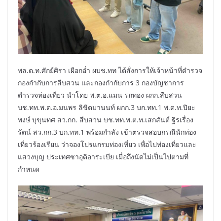
พล.ต.ท.ศักย์ศิรา เผือกอ่ำ ผบช.ทท ได้สั่งการให้เจ้าหน้าที่ตำรวจ
กองกำกับการสืบสวน และกองกำกับการ 3 กองบัญชาการ
ตำรวจท่องเที่ยว นำโดย พ.ต.อ.แมน รถทอง ผกก.สืบสวน
บช.ทท.พ.ต.อ.มนพร ลิขิตมานนท์ ผกก.3 บก.ทท.1 พ.ต.ท.ปิยะ
พงษ์ บุขุนทศ สว.กก. สืบสวน บช.ทท.พ.ต.ท.เสกสันต์ ฐิรเรื่อง
รัตน์ สว.กก.3 บก.ทท.1 พร้อมกำลัง เข้าตรวจสอบกรณีนักท่อง
เที่ยวร้องเรียน ว่าจองโปรแกรมท่องเที่ยว เพื่อไปท่องเที่ยวและ
แสวงบุญ ประเทศซาอุดิอาระเบีย เมื่อถึงนัดไม่เป็นไปตามที่
กำหนด