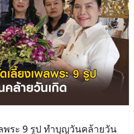
ลพระ 9 รูป ทำบุญวันคล้ายวัน